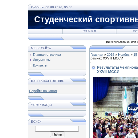
Суббота, 08.08.2026, 05:58
Студенческий спортивн
ГЛАВНАЯ
МО
При использовании или копировании статей с данного ресур
МЕНЮ САЙТА
Главная страница
Главная
»
2015
»
Ноябрь
»
15
рамках XXVIII МССИ
Документы
Контакты
Результаты Чемпиона
XXVIII МССИ
НАШ КАНАЛ YOUTUBE
Перейти на канал
ФОРМА ВХОДА
ПОИСК