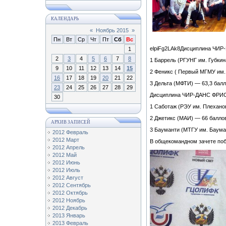
КАЛЕНДАРЬ
«
Ноябрь 2015
»
Пн
Вт
Ср
Чт
Пт
Сб
Вс
elpiFg2LAk8Дисциплина ЧИР
1
2
3
4
5
6
7
8
1 Баррель (РГУНГ им. Губкин
9
10
11
12
13
14
15
2 Феникс ( Первый МГМУ им.
16
17
18
19
20
21
22
3 Дельта (МФТИ) — 63,3 бал
23
24
25
26
27
28
29
Дисциплина ЧИР-ДАНС ФРИ
30
1 Саботаж (РЭУ им. Плехано
2 Джетикс (МАИ) — 66 балло
АРХИВ ЗАПИСЕЙ
3 Бауманти (МТГУ им. Баума
2012 Февраль
2012 Март
В общекомандном зачете по
2012 Апрель
2012 Май
2012 Июнь
2012 Июль
2012 Август
2012 Сентябрь
2012 Октябрь
2012 Ноябрь
2012 Декабрь
2013 Январь
2013 Февраль