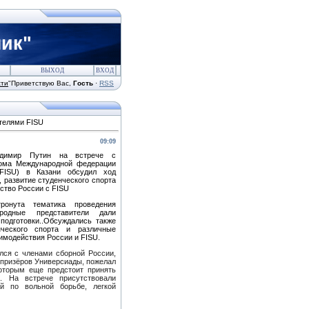
ик"
ВЫХОД
ВХОД
сти
"
Приветствую Вас
,
Гость
·
RSS
телями FISU
09:09
адимир Путин на встрече с
кома Международной федерации
(FISU) в Казани обсудил ход
, развитие студенческого спорта
ство России с FISU
ронута тематика проведения
родные представители дали
одготовки..
Обсуждались также
нческого спорта и различные
имодействия России и FISU.
лся с членами сборной России,
 призёров Универсиады, пожелал
оторым еще предстоит принять
х. На встрече присутствовали
ий по вольной борьбе, легкой