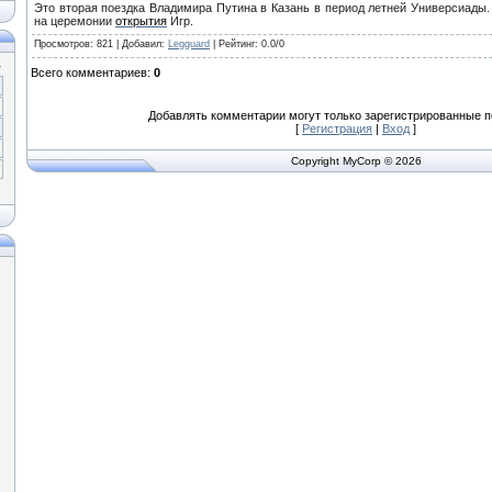
Это вторая поездка Владимира Путина в Казань в период летней Универсиады.
на церемонии
открытия
Игр.
Просмотров
: 821 |
Добавил
:
Legguard
|
Рейтинг
:
0.0
/
0
»
Всего комментариев
:
0
Добавлять комментарии могут только зарегистрированные п
[
Регистрация
|
Вход
]
Copyright MyCorp © 2026