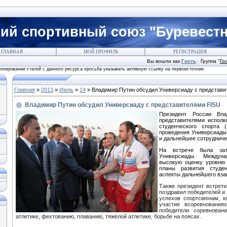
ий спортивный союз "Буревестн
ГЛАВНАЯ
МОЙ ПРОФИЛЬ
РЕГИСТРАЦИЯ
Вы вошли как
Гость
·
Группа
"
Го
са просьба указывать активную ссылку на первоисточник
Главная
»
2013
»
Июль
»
14
» Владимир Путин обсудил Универсиаду с представи
Владимир Путин обсудил Универсиаду с представителями FISU
Президент России Вл
представителями испол
студенческого спорта 
проведения
Универсиады
и дальнейшее сотрудниче
На встрече была зат
Универсиады
. Междуна
высокую оценку уровню п
планы развития студе
аспекты дальнейшего вза
Также президент встрети
поздравил победителей и
успехов спортсменам, к
участие всоревнования
победители соревнован
атлетике, фехтованию, плаванию, тяжёлой атлетике, борьбе на поясах.