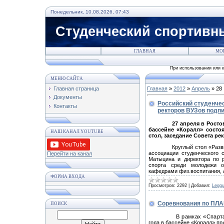
Понедельник, 10.08.2026, 07:43
Студенческий спортивн
ГЛАВНАЯ
МО
При использовании или копировании статей с данного ресур
МЕНЮ САЙТА
Главная страница
Главная
»
2012
»
Апрель
»
28
Документы
Российский студенчес
Контакты
ректоров ВУЗов подп
27 апреля в Рост
бассейне «Коралл» состо
НАШ КАНАЛ YOUTUBE
стол, заседание Совета р
Круглый стол «Разв
ассоциации студенческого 
Перейти на канал
Матыцина и директора по 
спорта среди молодежи о
кафедрами физ.воспитания, 
ФОРМА ВХОДА
Просмотров:
2292
|
Добавил:
Leggu
Соревнования по ПЛА
ПОИСК
В рамках «Спарта
года в бассейне «Коралл»
пр